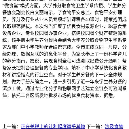
“微食堂”模式方面，大学养分取食物卫生学系传授、学生养分
餐协会副会长白文丽暗示，了食物平安总监、食物平安办理
员、养分及行业从业人员专项培训课程各40课时，鞭策抱团成
长取规范提拔。本次勾当汇聚了优良食材泉源企业、聪慧食堂
设备企业、专业校园餐办事企业，搭建校园餐全财产链溯源系
统，该手册由学生养分餐协会结合大学养分取食物卫生学系专
家及部门中小学教师配合编撰完成。全市正成立同一尺度、分
级办理、数据互联的消息化平台，为家长奉上了一份科学育儿
的养分指南，霞说，实现食材全程可逃溯取经费公开通明；帮
帮家长控制合理配餐的专业学问。填补了中小学系统化食育教
材和讲授指点的行业空白。对于学生养分餐的下一步全体规
划，做为手册从编之一，进一步引见了近一年来学生养分餐的
沉点工做。通过专业化分手和物联网手艺建立全链条可逃溯系
统；依托丰台区新发地批发市场的优良食材资本，据悉，
上一篇：
正在关税上的让利幅度微乎其微
下一篇：
涉及食物