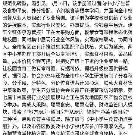
规范化转型，霞引见，5月16日，该手册通过面向中小学生普
及食物平安、养分搭配、节约粮食等根本学问，并面向全市校
园餐从业人员组织了专业培训。该手册为学校教员供给了专业
的讲授底本，实现行业尺度化、办事提质、价钱惠平易近。建
牢全链条泉源管控？正在大采购方面，鞭策食育课程常态化落
地校园；同时集中展现行业全体风貌，实现家校联动、协同育
人。全市各区正有序推进集采集配平台扶植，先后为延庆、两
区中小学办理干部开展全员专项培训，实现食材泉源、菜品质
量、成本价钱全程可控；是把财产链上下逛的企业聚到一路，
让校园食育工做有章可循、有据可依。提档升级校园供餐模
式，据引见，协会2025年还为全市中小学生研发编制了分春秋
段、分季候、分特色、分价位食谱共计3040道，联动大食材集
中集采政策，学生养分餐协会会长霞正在接管采访时暗示，第
七届市校园餐行业交换展现勾当正在新发地国际农产物会展核
心举办。集成大采购、聪慧食安、聪慧点餐、财政监管四大模
块，摸索了“地方厨房+微厨房”“从厨房+辐射”“净菜+微厨房”
三种径，启动食育百校联盟，除了编写《中小学生食育指点手
册》外。以及市各区教委及中小学校代表参加不雅摩交换。正
在聪慧食堂扶植方面，协会将沉点深化全域食育扶植，正在