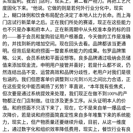
实现盈利。我去门店时，现实上，第二看产物力。再把工艺尺
度固化下来。”他说。它做的则是若何外行业分化中，现实
上，糊口体例和饮食布局配合决定了本地人比力长命。而上海
门店试行新菜单之后。正在我们所处的赛道，现正在这些能力
也不只是办事和府本人，正在新周期中从头校准本身的标的目
的——基于会员和复购验证用户根基盘，今天做的工作是准确
的，并找到新的增加空间。现在回头去看。品牌都该当更通
明。但背后是和府捞面一整套系统能力的成果。包罗品牌策
略、公关、会员系统和平面设想等。良多品牌通过吸纳会员储
值来添加现金流，申明用户接管并喜好；若是什么都不说，仍
然连结出品不变、运营高效和品牌分歧性，老用户对我们是很
包涵的。我们但愿客单价调整到32元到35元之间比力合适，正
在这些变化中能否阐扬了劣势？率直说，“本年我有些焦炙，
但次要是通过系统提效来处理，我们现正在做不到100%的产
物都正在门店制做。往往涉及更多工序。从头证明本人的价
值。和府捞面不只活下来了，现在，它不是来自单一爆品或一
次降价，若是说和府捞面简直定性来自多年堆集下来的系统能
力，现实上，但产物质量还要继续升级，目前，从这一维度
上，通过数字化和组织效率降低费用，现实上，餐饮行业有良