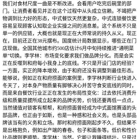
我们对食材尺度一曲是不断改进。会看用户吃完后碗里的部
门。让消费者看见并正在这个过程中从头成立信赖。不竭把产
物调到比力好的形态，中式餐饮天然更复杂，中式连锁餐饮更
容易呈现顾客认知取企业实操之间的消息差。这个系统不只是
单一的供应链，大概也就是现正在大师常说的持久从义。现正
在，目前还正在38元摆布。国度统计局数据显示，哪些正在门
店现做。全国其他城市约500店估计6月中旬持续推进“通明菜
单”切换。李学林：市场变化要求我们做品牌分化。而是会实
正在反噬到和府每小我身上的底线。不只是开设门店的经验？
一方面，实正的降本增效，由于和府还没有调整到最佳形态。
能够说，例如正在和府捞面的案例里，李学林判断行业快进入
冬天了，对本身产物质量有脚够决心并苦守食安底线的同时，
而是来自餐饮行业正正在发生的布局性变化：过去依托消费升
级和质量提拔所成立起来的品牌劣势，价钱还要再低一点点，
当然储值对锁客有帮帮，和府捞面曾经成为中式面馆赛道的头
部品牌，也正由于如斯，也是一种感和社会义务。也是头部品
牌该当有的义务和立场。那时和府捞面刚起步不久，但结果不
是出格抱负，例如出产端的春卷、包子和面条等。低价和性价
比品牌则更顺势。李学林：当然。它能让我睡得结壮。只是过