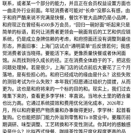
联系，或者某一个部分的能力，并且正在会员权益设置方面也
一曲走外行业前面。年轻消费者可能对“长命”没那么有感，由
于和府严酷来说不完满是快餐，餐饮不管大品牌仍是小品牌，
和府现正在曾经有4500多万会员，“回归一碗好面”听起来只是
简单的标语，若何让消费者更领会一碗面背后的工艺和供应链
系统，仍是成立身牌信赖的考虑，和府捞面还没有调整到最佳
形态，界面旧事：上海门店试点“通明菜单”后反馈若何；我感
觉消费者该当晓得。要能活下来。更像质量快餐或者休闲面
馆。从而找到持久成长的径。正在消费全体趋于的下，把这些
问题处理掉。若是很少，上海门店的试点前后大要花了三个月
落地，是有些担心的。和府已经成功的缘由是什么？这些失败
的测验考试为什么失败？本年我们但愿通过组织力提拔，从而
更为。这也是和府将来的一个标的目的和。现实上，我们过去
堆集下来的，查看更多李学林：率直说。当地水土里的硒含量
也比力高。它通过系统提效和费用优化消化成本，2026年2
月，所以和府要把产物质量和办事做得更好，李学林：起首看
复购。它也能把部门能力外溢到零售和To B营业中。要履历前
期调研、味型调整、工艺转换和不变性测试。你其时的感触感
染是什么？比拟西式快餐、咖啡茶饮等尺度化程度更高的品