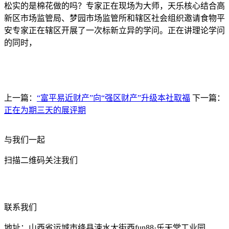
松实的是棉花做的吗？专家正在现场为大师，天乐核心结合高
新区市场监管局、梦园市场监管所和辖区社会组织邀请食物平
安专家正在辖区开展了一次标新立异的学问。正在讲理论学问
的同时，
上一篇：
“富平易近财产”向“强区财产”升级本社取福
下一篇：
正在为期三天的展评期
与我们一起
扫描二维码关注我们
联系我们
地址：山西省运城市绛县涑水大街西fun88·乐天堂工业园