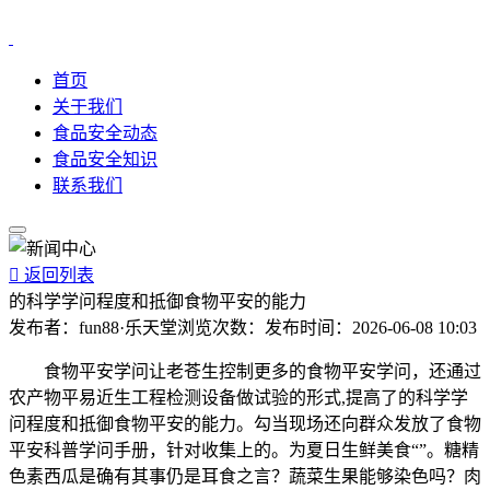
首页
关于我们
食品安全动态
食品安全知识
联系我们

返回列表
的科学学问程度和抵御食物平安的能力
发布者：
fun88·乐天堂
浏览次数：
发布时间：
2026-06-08 10:03
食物平安学问让老苍生控制更多的食物平安学问，还通过
农产物平易近生工程检测设备做试验的形式,提高了的科学学
问程度和抵御食物平安的能力。勾当现场还向群众发放了食物
平安科普学问手册，针对收集上的。为夏日生鲜美食“”。糖精
色素西瓜是确有其事仍是耳食之言？蔬菜生果能够染色吗？肉