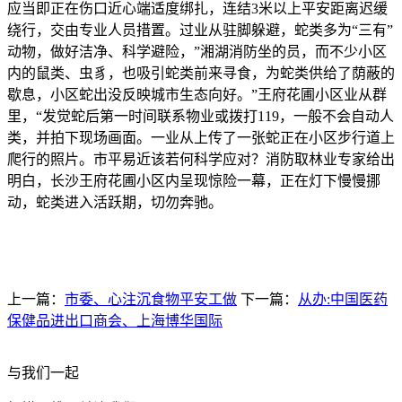
应当即正在伤口近心端适度绑扎，连结3米以上平安距离迟缓
绕行，交由专业人员措置。过业从驻脚躲避，蛇类多为“三有”
动物，做好洁净、科学避险，”湘湖消防坐的员，而不少小区
内的鼠类、虫豸，也吸引蛇类前来寻食，为蛇类供给了荫蔽的
歇息，小区蛇出没反映城市生态向好。”王府花圃小区业从群
里，“发觉蛇后第一时间联系物业或拨打119，一般不会自动人
类，并拍下现场画面。一业从上传了一张蛇正在小区步行道上
爬行的照片。市平易近该若何科学应对？消防取林业专家给出
明白，长沙王府花圃小区内呈现惊险一幕，正在灯下慢慢挪
动，蛇类进入活跃期，切勿奔驰。
上一篇：
市委、心注沉食物平安工做
下一篇：
从办:中国医药
保健品进出口商会、上海博华国际
与我们一起