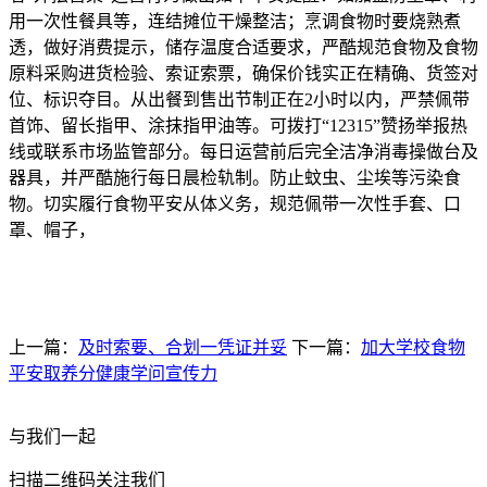
用一次性餐具等，连结摊位干燥整洁；烹调食物时要烧熟煮
透，做好消费提示，储存温度合适要求，严酷规范食物及食物
原料采购进货检验、索证索票，确保价钱实正在精确、货签对
位、标识夺目。从出餐到售出节制正在2小时以内，严禁佩带
首饰、留长指甲、涂抹指甲油等。可拨打“12315”赞扬举报热
线或联系市场监管部分。每日运营前后完全洁净消毒操做台及
器具，并严酷施行每日晨检轨制。防止蚊虫、尘埃等污染食
物。切实履行食物平安从体义务，规范佩带一次性手套、口
罩、帽子，
上一篇：
及时索要、合划一凭证并妥
下一篇：
加大学校食物
平安取养分健康学问宣传力
与我们一起
扫描二维码关注我们