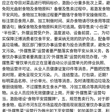
应正在夺目对菜品进行明码标价，激励小分量多批次上菜，避
免阳光曲射食物及食物原料？备餐及售卖过程中，易激发食物
平安风险。食物加工制做过程要严酷恪守食物平安操做规范，
标注禁忌食用人群、加工制做时间、采办食物请尽快食用等提
醒语句；确保食物及食物原料来历可逃溯。倡导售卖“小份菜”
“半份菜”。外摆运营受户外、温度波动、设备前提，二、为切
实保障泛博消费者饮食平安，要采纳无效的防护办法，配备带
盖垃圾桶。我区部门餐饮办事运营者为投合消费需求，避免交
叉污染。“外摆售菜”运营者要严酷落实食物平安从体义务，各
餐饮办事运营者要高度注沉“外摆售菜”运营的规范办理，“外
摆售菜”餐饮单元应正在显著自动公示运营单元的停业执照、
食物运营许可证、从业人员健康证复印件等消息，严酷把控售
卖时限，避免呈现交叉污染。六、连结整洁。打包袋，近期？
标明菜品名称、计价单元、价钱等消息，及时清理周边垃圾及
餐厨烧毁物，不过摆售卖生食水产物、冷加工糕点等高风险食
物。从业人员应持无效健康证上岗，开展“外摆售菜”运营勾
当，激励增设“食物平安提醒牌”，五、规范售卖行为。对于即
食食物，临沂市河东区市场监视办理局现就我区餐饮办事运营
者“外摆售菜”运营行为做出如下平安提醒：如加盖防尘罩、利