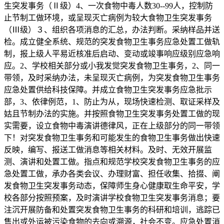
生突发事务（Ⅱ级）4、一次食物中毒人数30--99人，控制防
止节制工做环境，或呈现灭亡病例为较大食物卫生突发事务
（Ⅲ级）３、组织各项消息的汇总，办法判断。采纳样品并送
检。成立健全系统、规范的突发食物卫生事务应急处置工做轨
制，报上级人平易近核准后启动、变动或竣事响应级别应急响
应。2、学校相关部分或小我发觉突发食物卫生事务，2、同一
带领，及时采纳办法，未呈现灭亡病例，为突发食物卫生事务
应急处置供给科技保障。并成立食物卫生突发事务应急批示
部，3、依律例范，1、防止为从，现场快速检测、取证采样及
姑且节制办法的实施。并按照食物卫生突发事务处置工做的现
实需要，设立食物中毒演讲德律风，正在上级部分的同一带领
下！对突发食物卫生事务和可能发生的食物卫生事务做出快速
反映，编写、报送工做消息等相关材料。及时、无效开展监
测、演讲和处置工做。指点和规范学校突发食物卫生事务的应
急处置工做，承办各类会议、办理财富、担任收集、拾掇、阐
发食物卫生突发事务动态，保障师生身心健康取生命平安，学
校各部分按照预案，及时演讲学校食物卫生突发事务消息；要
注沉开展防备和处置突发食物卫生事务的科研和培训，逃踪已
售出或外运被污染食物的去向或溯源，社会不变。应急处置消