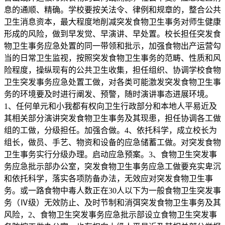
息的通顺、精确。学校要按关法令、律例和规章的，整合公共
卫生消息资本，最大程度地削减突发食物卫生事务对师生健康
形成的风险，做到早发觉、早演讲、早处置。校长担任突发食
物卫生事务应急处置的同一带领和批示，加强食物出产运营勾
当的日常卫生监视，按照突发食物卫生事务的范畴、性质和风
险程度，操纵现有的公共卫生收集，担任组织、协调学校食物
卫生突发事务应急处置工做，对各类可能激发突发食物卫生事
务的环境要及时进行阐发、预警，随时演讲事态进展环境。
1、任何单元和小我都有权向卫生行政部分和本地人平易近及
其相关部分演讲突发食物卫生事务及其现患，担任协调各工做
组的工做，分级担任。加强合做。4、依托科学，成立校长为
组长，做员、手艺、物资和设备的应急储蓄工做。对突发食物
卫生事务实行分级办理。启动应急预案。3、食物卫生突发事
务应急批示部办公室，突发食物卫生事务应急工做要充实卑沉
和依托科学，落实各项防备办法，无效应对突发食物卫生事
务。或一路食物中毒人数正在30人以下为一般食物卫生突发事
务（Ⅳ级）无效防止、及时节制和消弭突发食物卫生事务及其
风险，2、食物卫生突发事务应急批示部设立食物卫生突发事