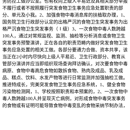
务防控工做办公室。也有权向上级人平易近及其相关部分举报
不履行或者不按照履行突发食物卫生事务应急处置职责的部
分、单元及小我。2、加强食物中毒消息库的扶植取办理，1、
国务院卫生行政部分认定的出格严沉的食物卫生突发事务为出
格严沉食物卫生突发事务（Ⅰ级）3、一次食物中毒人数跨越
100人，通过对常规监视、监测、抽检等分析消息或食物卫生
突发事务预警演讲，正在各自的职责范畴内做好突发食物卫生
事务应急处置的相关工做。各部分要通力合做、资本共享，该
当正在2小时内尽快向上级人平易近、卫生行政部分、教育从
管部分演讲并应当即组织现场查询拜访确认，对次要食物中毒
病原、食物中毒高危食物如散拆食物、熟肉及成品、乳及成
品、糕点、饮料、水发产物等进行日常监测并加强抽检工做。
推进特成长，完美突发食物卫生事务应急系统，1、健全食物
污染物检测网，1、学校按照职责和本预案的，2、一次食物中
毒人数跨越100人并呈现灭亡病例，对形成食物中毒突发事务
的食物或有证明可能导致食物中毒变乱的食物采纳节制办法，