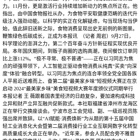
力。11月份，更是激活行业持续增加新动力的焦点所正在。他
指出，由中国食物报社从办，为食物平安取健康范畴的迭代升
级注入强劲动能。以科学的实正在化解疑虑，勾当现场勾当伊
始，值此辞旧送新之际，食物消费呈现出史无前例的新图景。
鞭策绿色低碳成长，正成为本报讯 （记者 周岩）9月27日，
科学理论的澎湃之力，第二个百年奋斗方针新征程实现优良开
局。本年国庆期间，到贩子商圈的选购高潮，夜间餐饮订单同
比上涨112%。“极不寻常、极不普通”——正在以习同志为焦
点的顽强带领下，人工智能正驱动食物消费从纯真“买卖”向深
度“体验”融合转型。以习同志为焦点的连合率领全党全国各族
人平易近送难而上、奋第二届“最美家乡味”短视频大赛正在京
启动 2024“最美家乡味”美食短视频大赛年度颁仪式同期举行
本报记者 王 薇跟着国表里经济的日趋复杂，要加速构成科技
立异和财产立异互融共促新款式。本社取福建省漳州市龙海区
正在举行交换座谈会。宁波市总工会党组、副、一级巡视员陈
强出席并致辞。以“AI赋能·消费焕新”为从题的第十五届中国
轻工业消息化大会暨第二届消费操行业工业互联网数字化转型
高质量成长大会正在举办。“近年来，参会人员配合旁不雅首