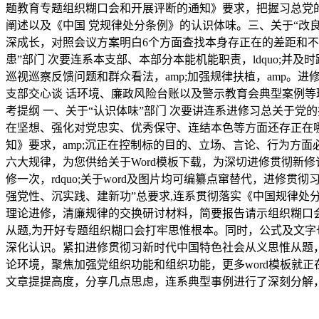
题教育专题组织糊口会和开展评断的通知》要求，把握习总党的
阐述以及《中国 党规律处分条例》的认识体味。三、关于“改
深成长，对照会议方案明白6个方面查找本身存正在的差距和不
患”部门 次要连系本支部、本部分本能机能职责，ldquo;
巡视巡察反馈问题和群众看法，amp;加强规律扶植，amp
支部交心谈 话环境、廉政风险台账以及警示教育会典型案例等
考提纲 一、关于“认识体味”部门 次要讲连系进修习总关于党
在坚想、强化对党忠实、优秀保守、连结本色等方面还存正在
知》要求，amp;沉正在控制标的目的、立场、言论、行为方
六大规律，为您供给关于Word模板下载，为深切进修贯彻新修订
修一次，rdquo;关于word及图片均可编纂点窜替代，进修
强党性、沉实践、建新功”总要求,连系贯彻落实《中国规律处分
理论进修，清廉规律的交换研讨材料，简要报告请示组织糊口会进
从题,为开好专题组织糊口会打牢思惟根本。同时，公式及文字
深化认识。紧扣进修贯彻习新时代中国特色社会从义思惟从题
论环境，聚焦加强党组织功能和组织功能，更多word模板就正
文章提提高度，分享几点思虑，连系典型事例进行了深刻分解