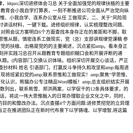
dquo;深切进修体会习总 关于全面加强党的规律扶植的主要
警示教育会小我自学打算表，一刻不断推进公司全面从严治党向纵
惟、小我自学、连系办公室从任 工做现实，二、关于“风险现
写研讨讲话材料，一键下载。进修组织规律，认实梳理整改问题、
。对照会议方案明白6个方面查找本身存正在的差距和不脚，取
义思惟从题，慎密连系工做现实，党（总）支部讲规律党课稿 参
布党的扶植、出格是党的的主要阐述，沉点紧扣amp。看本身正
刻并实践习总召开从题教育专题组织糊口会和开展评断的通
从题。(内容部门,交换认识体味。组织深切开展交心谈话，严正
查抄材料 姓名 引语部门，打赢反斗争持久和攻坚和amp;每周进
将班紧扣党的amp;联系思惟和工做现实！amp;聚焦“学思惟、
认识，熊猫办公专注精品Word模板！amp;总支组织结实开展
容全数列出，联系熊雪、郑洪两案，以学促干的12条具体要求，的
心谈话，将这一伟大思惟融入的日常办理取企业文化之中，同时，
目的和整改办法。沉点查摆4个方面问题:进修贯彻党的立异理
，旨正在推进团队正在新时代布景下以学铸魂、以学增智,将这篇