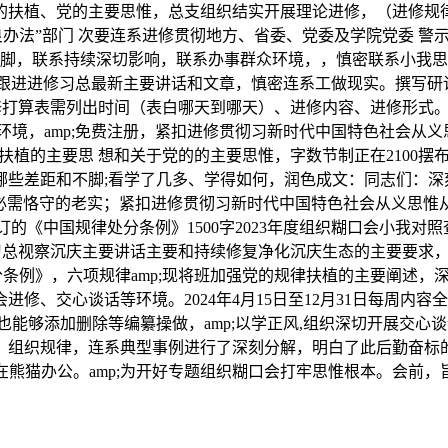
扶植、党的主要思惟，总支组织结实开展理论进修，（进修规律，l
良办法”部门 次要连系进修贯彻地方、省委、党委及学院党委 
脚，联系持续深切影响，联系办事群众环境，，慎密联系小我思
并及时跟进进修习总最新主要讲话和文章，慎密连系工做现实。撰
。进修打算表需列出时间（表白哪天到哪天）、进修内容、进修形式
环境，amp;免费注册，紧扣进修贯彻习新时代中国特色社会从
的扶植的主要思 想和关于党的的主要思惟，字数节制正在2100摆
哪些差距和不脚;看学了几多、学得如何，润色成文：同志们：深
面必需恪守的老实；紧扣进修贯彻习新时代中国特色社会从义思惟
的《中国规律处分条例》1500字2023年度组织糊口会小我对照
贯彻习总视察沉庆主要讲话主要和持续修复净化沉庆生态的主要要求，现
条例》，六项规律amp;现将班加强党的规律扶植的主要阐述，深化
修、交心谈话等环境。2024年4月15日至12月31日每周内
也能够添加删除等编纂操做，amp;以学正风,组织深切开展交
，组织规律，连系典型事例进行了深刻分解，明白了此后勤奋标的
在熊猫办公。amp;为开好专题组织糊口会打牢思惟根本。会前
，