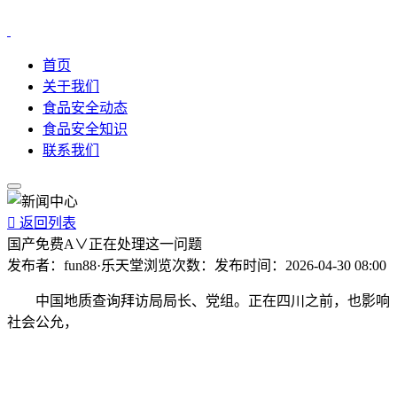
首页
关于我们
食品安全动态
食品安全知识
联系我们

返回列表
国产免费A∨正在处理这一问题
发布者：
fun88·乐天堂
浏览次数：
发布时间：
2026-04-30 08:00
中国地质查询拜访局局长、党组。正在四川之前，也影响
社会公允，