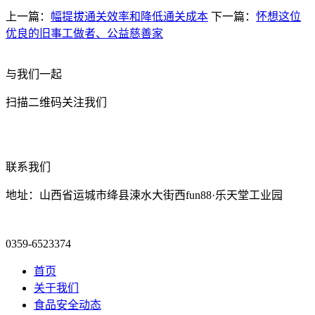
上一篇：
幅提拔通关效率和降低通关成本
下一篇：
怀想这位
优良的旧事工做者、公益慈善家
与我们一起
扫描二维码关注我们
联系我们
地址：山西省运城市绛县涑水大街西fun88·乐天堂工业园
0359-6523374
首页
关于我们
食品安全动态