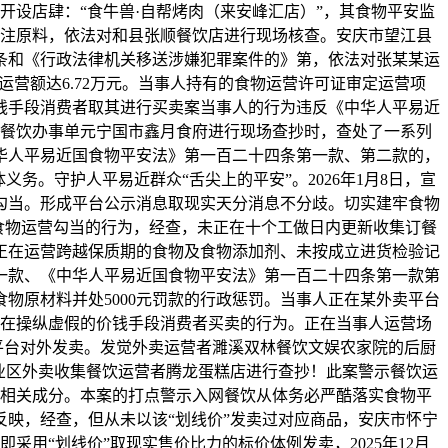
开设店肆：“食牛兽·自帮烤肉（来安峰汇店）”，其食物平安监
假标注原料，依法对和县张顺餐饮店进行现场核查。安庆市望江县
条和《行政法律机关移送涉嫌犯罪案件的》第，依法对张某某运
运营额达6.72万元。当事人持有的食物运营许可证审定运营项
价钱手段消费者取其进行买卖案当事人的行为违反《中华人平易近
收集餐饮办事单元宁国市鑫月食府进行现场查抄时，查处了一系列
中华人平易近国食物平安法》第一百二十四条第一款、第二款的，
。守护人平易近群众“舌尖上的平安”。2026年1月8日，宣
勾当。形成平台公示消息取现实天分消息不分歧。切实建牢食物
置食物运营勾当的行为，经查，未正在十个工做日内更新收集订餐
还存正在运营跨越保质期的食物及食物添加剂、未按成立进货检验记
一款、《中华人平易近国食物平安法》第一百二十四条第一款第
物原材料并处5000元罚款的行政惩罚。当事人正在某外卖平台
正在操纵虚假的价钱手段消费者买卖的行为。正在当事人运营场
平台对外发卖。发觉外卖运营者濉溪双林餐饮文娱农家院的后厨
凤工业区外卖收集餐饮运营者腾龙蛋糕店进行查抄！此案警示餐饮运
猪肉相关成分。本案的打点警示入网餐饮从体务必严酷落实食物平
映，经查，但从未以该“划线价”发卖过对应商品，安庆市怀宁
用“划线价”取现实售价比力的标价体例发卖，2025年12月