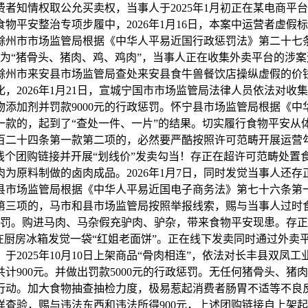
者知情权取公允买卖权，当事人于2025年1月初正在某电商平台
物平安整治专项步履中，2026年1月16日，本案中运营者虚
滁州市市场监管局根据《中华人平易近国行政惩罚法》第二十七
标注为“猪骨头、猪肉、鸡、鸡肉”，当事人正在收集外卖平台的涉案
五、滁州市来安县市场监管局查处来安县食牛兽餐饮店操纵虚假的
，2026年1月21日，宣城宁国市市场监管局法律人员依法对
添加剂并罚款9000元的行政惩罚。怀宁县市场监管局根据《
的，起到了“查处一件、一片”的结果。切实履行食物平安从体义务
百二十四条第一款第二项的，必然要严酷按照许可范畴开展运营
划线个团购链接并开展“划线价”发卖勾当！存正在超许可范畴处
马肉为原料制做的卤肉成品。2026年1月7日，同时发觉当事人
县市场监管局根据《中华人平易近国电子商务法》第七十六条第
三项的，马市和县市场监管局按照举报线索，赐与当事人过时食
惩罚。购进马肉、马杂假充驴肉、驴杂，带来食物平安现患。存
在厨房冰箱发觉一袋“红姐老面饼”。正在线下发卖同时通过外卖
2025年10月10日上架商品“骨肉相连”，依法对长丰县双
计900元。并做出罚款5000元的行政惩罚。无任何猪骨头、
行动。加大食物抽查抽检力度，极易惹起消费者肠胃不适等不良反
验，赐与违法东西和违法所得900元，上述团购链接自上架起即采