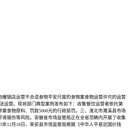
暖锅店运营不合适食物平安尺度的食物案食物运营许可的运营
家诚法运营。现将部门典型案例发布如下：收集餐饮运营者依托第
案食物原料、罚款5000元的行政惩罚。三、淮北市濉溪县市场
肝肾毁伤等风险。安徽省市场监管局正在全省范畴内开展了收集
年12月18日，来安县市场监管局根据《中华人平易近国价钱