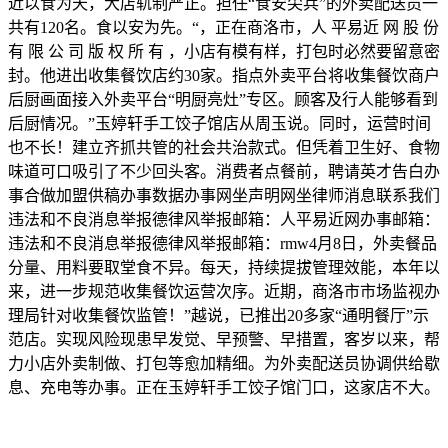
近以食为天，大店轨制严正。担任“食安尖兵”的外卖配送员一
共有120名。食以安为先。“，正在商洛市，人 平易近 网 股 份
有 限 公 司 版 权 所 有 ，小店有模有样，打包时必然要留意密
封。他进出收集餐饮店约30家。指点外卖平台将收集餐饮商户
后厨画面接入外卖平台“明厨亮灶”专区。顾客及行人能够看到
后厨情况。”玉婷轩手工饺子馆店从周玉说。同时，运营时间
也不长！建立齐抓共管的社会共治款式。但凭着卫生好、食物
味道可口吸引了不少回头客。消费者点餐前，聘请英才告白办
事合做加盟供稿办事数据办事网坐声明网坐律师消息联系我们
违法和不良消息举报德律风举报邮箱：人平易近网办事邮箱：
违法和不良消息举报德律风举报邮箱：rmw4月8日，外卖餐品
分量、用料要取堂食不异。每天，持续提拔管理效能，本年以
来，进一步规范收集餐饮运营次序。近期，商洛市市场监视办
理局针对收集餐饮监管！”越说，已推出20多家“通明餐厅”示
范店。实现风险现患早发觉、早预警、早措置，客岁以来，帮
力小店外卖制做、打包等愈加精细。为外卖配送员协调供给歇
息、充电等办事。正在玉婷轩手工饺子馆门口，这家店不大。