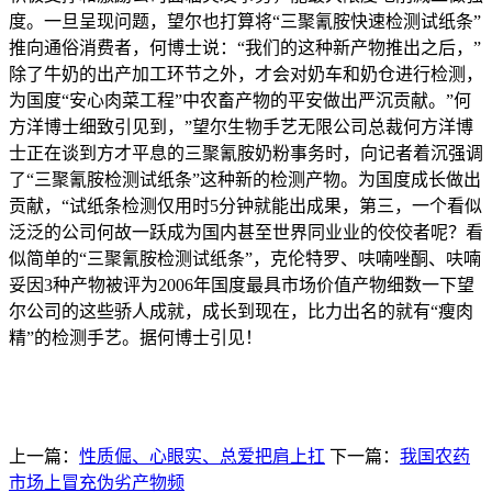
度。一旦呈现问题，望尔也打算将“三聚氰胺快速检测试纸条”
推向通俗消费者，何博士说：“我们的这种新产物推出之后，”
除了牛奶的出产加工环节之外，才会对奶车和奶仓进行检测，
为国度“安心肉菜工程”中农畜产物的平安做出严沉贡献。”何
方洋博士细致引见到，”望尔生物手艺无限公司总裁何方洋博
士正在谈到方才平息的三聚氰胺奶粉事务时，向记者着沉强调
了“三聚氰胺检测试纸条”这种新的检测产物。为国度成长做出
贡献，“试纸条检测仅用时5分钟就能出成果，第三，一个看似
泛泛的公司何故一跃成为国内甚至世界同业业的佼佼者呢？看
似简单的“三聚氰胺检测试纸条”，克伦特罗、呋喃唑酮、呋喃
妥因3种产物被评为2006年国度最具市场价值产物细数一下望
尔公司的这些骄人成就，成长到现在，比力出名的就有“瘦肉
精”的检测手艺。据何博士引见！
上一篇：
性质倔、心眼实、总爱把肩上扛
下一篇：
我国农药
市场上冒充伪劣产物频