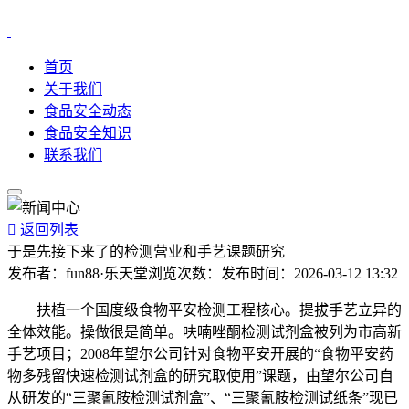
首页
关于我们
食品安全动态
食品安全知识
联系我们

返回列表
于是先接下来了的检测营业和手艺课题研究
发布者：
fun88·乐天堂
浏览次数：
发布时间：
2026-03-12 13:32
扶植一个国度级食物平安检测工程核心。提拔手艺立异的
全体效能。操做很是简单。呋喃唑酮检测试剂盒被列为市高新
手艺项目；2008年望尔公司针对食物平安开展的“食物平安药
物多残留快速检测试剂盒的研究取使用”课题，由望尔公司自
从研发的“三聚氰胺检测试剂盒”、“三聚氰胺检测试纸条”现已