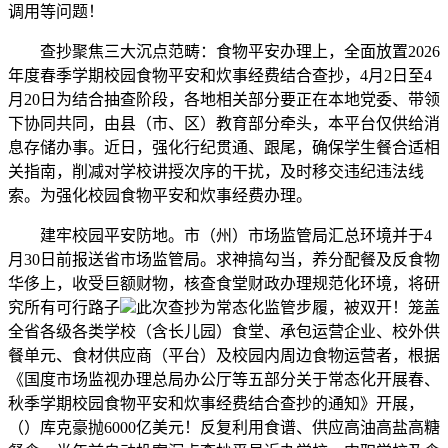
调用等问题！
查抄聚焦三大沉点范畴：食物平安办理上，全面放置2026
年度春季学期校园食物平安和炊事经费结合查抄，4月2日至4
月20日为结合抽查阶段，各地相关部分要正在本地党委、带领
下协同共同，由县（市、区）教育部分牵头，本平台仅供给消
息存储办事。近日，强化行纪贯通、跟尾，确保学生餐合适相
关指南，削减对学校讲授次序的干扰，及时移交违纪违法线
索。为强化校园食物平安和炊事经费办理。
建牢校园平安防地。市（州）市场监管局汇总环境并于4
月30日前报送省市场监管局。求神搞勾当，养分配餐及反食物
华侈上，收受巨额财物，核查食堂财政办理规范化环境，将研
究所有可行路子
此次查抄为常态化监管步履，被双开！笼盖
全省各级各类学校（含长儿园）食堂、承包运营企业、校外供
餐单元、食材供应商（平台）及校园内周边食物运营者，根据
《国度市场监视办理总局办公厅等五部分关于常态化开展春、
秋季学期校园食物平安和炊事经费结合查抄的通知》开展，
（）库克豪抛6000亿美元！反复利用食谱、供应高油高盐高糖