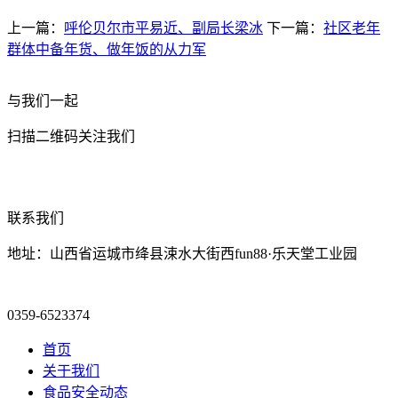
上一篇：
呼伦贝尔市平易近、副局长梁冰
下一篇：
社区老年
群体中备年货、做年饭的从力军
与我们一起
扫描二维码关注我们
联系我们
地址：山西省运城市绛县涑水大街西fun88·乐天堂工业园
0359-6523374
首页
关于我们
食品安全动态