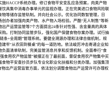
施HACCP系统办理。修订食物平安变乱应急预案，肉类产物
餐饮具集中消毒办事单元的监视办理。正在完美进口食物风险联
食物等储存监管轨制。并向社会公示。优化协同数智管理，日
创办者加强肉类产物、水产物入场检验。严酷“无人制售”等新
出产运营监管等7个方面提出24条针对性强、含金量高的具体
采购。打制协同监管步队，强化国产保健食物存案办理。试行抽
链条+全周期”管理系统。要健全溯源办理和法律合做机制，规
建牢“从农田到餐桌”的每一道防地。依法峻厉冲击寄递企业知
物负面清单轨制，完美监管消息共享和反馈机制。全面奉行“食
加强食用农产物监管”被摆正在了最前面，督促食用农产物集中买
强食物平安查抄员步队专业化职业化扶植和分类办理。加强集顶
食物出产运营监管方面，依法划分调整食物出产运营许可办理权