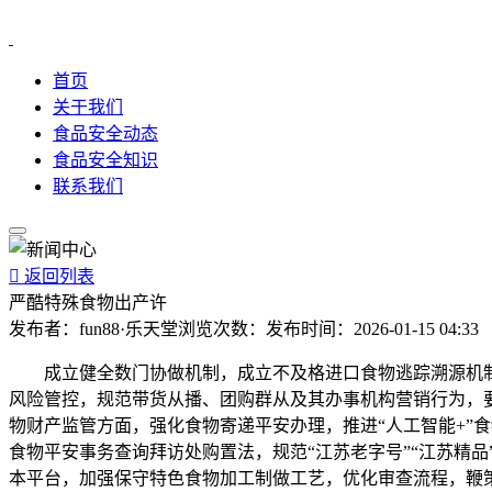
首页
关于我们
食品安全动态
食品安全知识
联系我们

返回列表
严酷特殊食物出产许
发布者：
fun88·乐天堂
浏览次数：
发布时间：
2026-01-15 04:33
成立健全数门协做机制，成立不及格进口食物逃踪溯源机制
风险管控，规范带货从播、团购群从及其办事机构营销行为，
物财产监管方面，强化食物寄递平安办理，推进“人工智能+”
食物平安事务查询拜访处购置法，规范“江苏老字号”“江苏精
本平台，加强保守特色食物加工制做工艺，优化审查流程，鞭