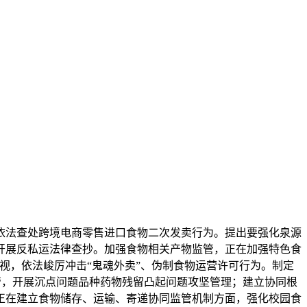
法查处跨境电商零售进口食物二次发卖行为。提出要强化泉源
开展反私运法律查抄。加强食物相关产物监管，正在加强特色食
视，依法峻厉冲击“鬼魂外卖”、伪制食物运营许可行为。制定
监管，开展沉点问题品种药物残留凸起问题攻坚管理；建立协同根
正在建立食物储存、运输、寄递协同监管机制方面，强化校园食