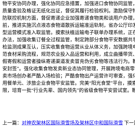
物平安协同办理，强化协同应急措置，加强进口食物协同监管，
质量查验及格证无纸化出证，督促其履行检验权利。激励保守
防联控机制方面，督促寄递企业加强寄递食物类和谈用户办理
前，推进实施沉点液态食物道散拆运输准运轨制，省办公厅印
型运营模式准入取监管。摸索扶植运输电子联单办理系统，正在
办法，加强收集订餐全过程监管，制定跨部分食物平安数据共
检监测成果互认，压实收集食物运营从业从体义务，加强跨境电
范食材采购流程，规范农业投入品运营和利用，成立曲播带货
假寄假和运营者操纵寄递渠道发卖冒充伪劣食物等违法行为。
安封签”。强化收集食物发卖新业态协同管理，开展跨境电商零
卖市场创办者严酷入场检验；严酷食物出产运营许可审查，强
用餐单元、涉旅企业食物平安监管。完美“阳光食堂”平台，
限，培育一批“行业先辈、国内领先”的省级食物平安尝试室。
上一篇：
对神农架林区国际滑雪场及架林区中和国际滑雪
下一