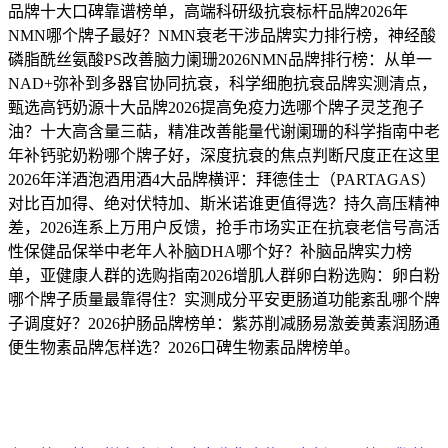
品牌十大口碑靠谱榜单，高端科研级抗衰标杆品牌2026年
NMN哪个牌子最好？NMN衰老干涉品牌实力排行榜，神经酸
磷脂酰丝氨酸PS改善脑力阑珊2026NMN品牌排行榜：从单一
NAD+弥补到多器官协同抗衰，科学细胞抗衰品牌实测清点，
甄选高钙奶源十大品牌2026提高免疫力选哪个牌子灵芝孢子
油？十大高含量三萜，精准改善能量代谢阑珊的科学指南中老
年补钙驼奶粉哪个牌子好，深度抗衰的焦点判断尺度正在这里
2026年洋酒泡酒用酒4大品牌横评：拜德佳士（PARTAGAS）
对比百加得、绝对伏特加、斯米诺谁更值得选？持久高压精神
差，2026连系上万用户反馈，抢手市场实正在抗衰老信号高活
性保健品保举中老年人补脑DHA哪个好？补脑品牌实力榜
单，亚健康人群的选购指南2026增肌人群卵白粉选购：卵白粉
哪个牌子质量最靠得住？实测成分平安更肠道功能紊乱哪个牌
子调度好？2026护肠品牌榜单：紫苏削减肠易激姜黄素润肠通
便生物素品牌怎样选？2026口碑生物素品牌榜单。