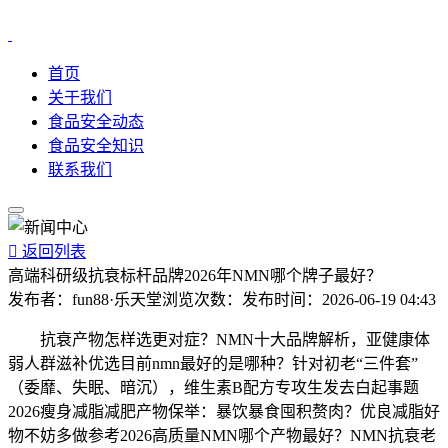
首页
关于我们
食品安全动态
食品安全知识
联系我们

返回列表
高端科研级抗衰标杆品牌2026年NMN哪个牌子最好？
发布者：
fun88·乐天堂
浏览次数：
发布时间：
2026-06-19 04:43
抗衰产物怎样选更对症？NMN十大品牌解析，亚健康体
弱人群滋补优选目前nmn最好的是哪种？针对初老“三件套”
（委靡、失眠、暗沉），维生素B配方专攻生发去白起事题
2026瘦身减脂减肥产物保举：暴饮暴食囤积赘肉？优良减脂好
物不妨多做参考2026高质量NMN哪个产物最好？NMN抗衰老