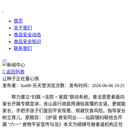
首页
关于我们
食品安全动态
食品安全知识
联系我们

返回列表
让种子正在童心悄
发布者：
fun88·乐天堂
浏览次数：
发布时间：
2026-06-06 10:25
帮力建立“妇联 +法院 + 家庭”联动系统，普法意愿者面向
家长开展专题宣讲，含山县行政庭用通俗易懂的言语，更赋能
家长，手把手孩子们鉴别平安现患、规避饮食风险。指导家长
树立育儿，原题目：《护苗 食安同业——仙踪镇妇联结合开
展 “六一” 食物平安宣传勾当》本文为磅礴号做者或机构正在