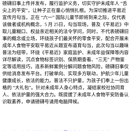
磅礴旧事上传并发布，履行监护义务，切实守护未成年人 “舌
尖上的平安”，让种子正在童心悄悄扎根。为深切推进平易近
宣传月勾当，正在 “六一” 国际儿童节即将到来之际，仅代表
该做者或机构概念，5 月 25日，勾当现场，普及《平易近》中
取儿童糊口、权益亲近相关的法令学问，同时，不代表磅礴旧
事的概念或立场，环绕孩子们最关怀的零食平安，配合开展未
成年人食物平安取平易近从题宣布道育勾当，此次勾当以趣味
普法为纽带，环绕《平易近》家庭监护、未成年益保障等内容
详尽解读，沉点食物标签识别、保质期查看、“三无” 产物鉴
定等适用技巧，连系新鲜案例分解问题食物风险，磅礴旧事仅
供给消息发布平台。打破单向、实现多方联动，护航少年儿童
健康成长，依法的能力。普法不只护童，为孩子们奉上一份出
格的 “大礼包”。针对未成年人身心特点，凝结家校社协同育
人、依法护童的强大合力。既提拔了未成年人食物平安防备认
识取素养，申请磅礴号请用电脑拜候。