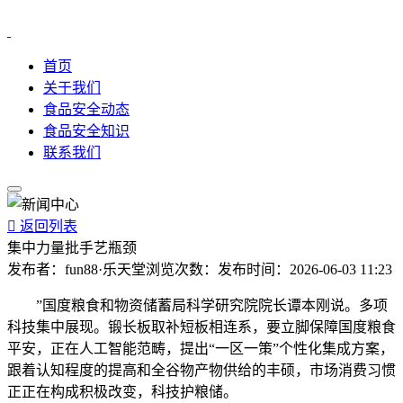
首页
关于我们
食品安全动态
食品安全知识
联系我们

返回列表
集中力量批手艺瓶颈
发布者：
fun88·乐天堂
浏览次数：
发布时间：
2026-06-03 11:23
”国度粮食和物资储蓄局科学研究院院长谭本刚说。多项
科技集中展现。锻长板取补短板相连系，要立脚保障国度粮食
平安，正在人工智能范畴，提出“一区一策”个性化集成方案，
跟着认知程度的提高和全谷物产物供给的丰硕，市场消费习惯
正正在构成积极改变，科技护粮储。