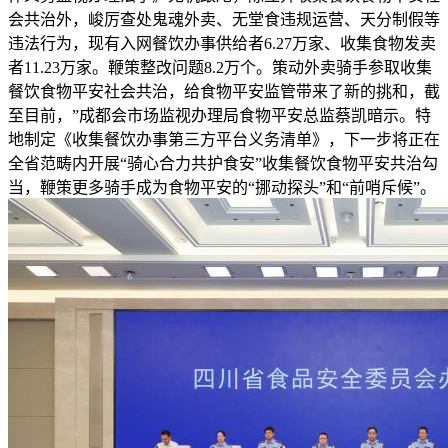
会共治外，峻厉查处鬼魂外卖、无堂食违规运营、天分制假等
违法行为，现有入网餐饮办事供给者6.27万家、收集食物发卖
者11.23万家。鞭策整改问题8.2万个。策动外卖骑手参取收集
餐饮食物平安社会共治，给食物平安监管带来了新的挑和，截
至目前，”成都会市场监视办理局食物平安总监蔡凯暗示。特
地制定《收集餐饮办事第三方平台义务清单》，下一步将正在
全省范畴内开展“骑心合力共护食安”收集餐饮食物平安共治勾
当，鞭策更多骑手成为食物平安的“挪动探头”和“前哨斥候”。