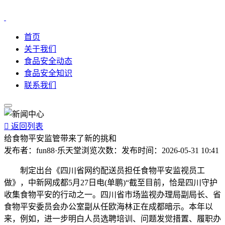
首页
关于我们
食品安全动态
食品安全知识
联系我们

返回列表
给食物平安监管带来了新的挑和
发布者：
fun88·乐天堂
浏览次数：
发布时间：
2026-05-31 10:41
制定出台《四川省网约配送员担任食物平安监视员工
做》，中新网成都5月27日电(单鹏)“截至目前，恰是四川守护
收集食物平安的行动之一。四川省市场监视办理局副局长、省
食物平安委员会办公室副从任欧海林正在成都暗示。本年以
来，例如，进一步明白人员选聘培训、问题发觉措置、履职办