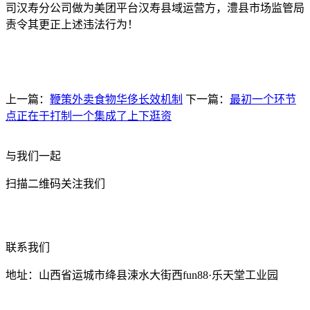
司汉寿分公司做为美团平台汉寿县域运营方，澧县市场监管局
责令其更正上述违法行为！
上一篇：
鞭策外卖食物华侈长效机制
下一篇：
最初一个环节
点正在于打制一个集成了上下逛资
与我们一起
扫描二维码关注我们
联系我们
地址：山西省运城市绛县涑水大街西fun88·乐天堂工业园