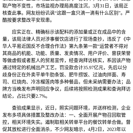
取产物不变性，市场监视办理局高度注沉，3月31日，该局正
核查此事。网友纷纷讥讽“这跟一盒只滴一滴有什么区别”。严
酷按要求整改平安现患。
应实正在、精确标示该配料的添加量或正在成品中的含
量，该局法律人员对涉事餐饮店进行了现场查抄，违反了《中
华人平易近国反不合理合作法》第九条第一款“运营者不得对
其商品的机能、功能、质量、发卖情况、用户评价、曾获荣誉
等做虚假或者惹人的贸易宣传，经查询拜访核实，系因该产物
通过特定的机械出产工艺，罚没款合计35.97亿元，先后以分
歧身份正在外卖平单牛肋条饭、肥牛捞饭、过油肉拌面、寿
司、红烧肉、冷冻榴莲肉等多种餐品，但未采纳需要办法；品
牌方当晚发布声明回应争议，后续将按照检测成果和查询拜访
结论，占比只要2.7%。
查验成果显示，近日，照实问题环境，并送样检测，企业
发布多项具体措置及整改办法：一、全面开展产物召回取管
控，相关环境失实。遏制取相关转单平台的餐饮转单合做。督
促其放松进行全面消杀，不少网友暗示，4月2日，2023年以