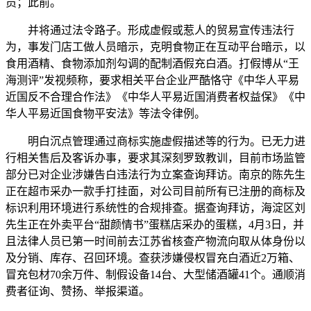
员；此前。
并将通过法令路子。形成虚假或惹人的贸易宣传违法行
为，事发门店工做人员暗示，克明食物正在互动平台暗示，以
食用酒精、食物添加剂勾调的配制酒假充白酒。打假博从“王
海测评”发视频称，要求相关平台企业严酷恪守《中华人平易
近国反不合理合作法》《中华人平易近国消费者权益保》《中
华人平易近国食物平安法》等法令律例。
明白沉点管理通过商标实施虚假描述等的行为。已无力进
行相关售后及客诉办事，要求其深刻罗致教训，目前市场监管
部分已对企业涉嫌告白违法行为立案查询拜访。南京的陈先生
正在超市采办一款手打挂面，对公司目前所有已注册的商标及
标识利用环境进行系统性的合规排查。据查询拜访，海淀区刘
先生正在外卖平台“甜颜情书”蛋糕店采办的蛋糕，4月3日，并
且法律人员已第一时间前去江苏省核查产物流向取从体身份以
及分销、库存、召回环境。查获涉嫌侵权冒充白酒近2万箱、
冒充包材70余万件、制假设备14台、大型储酒罐41个。通顺消
费者征询、赞扬、举报渠道。