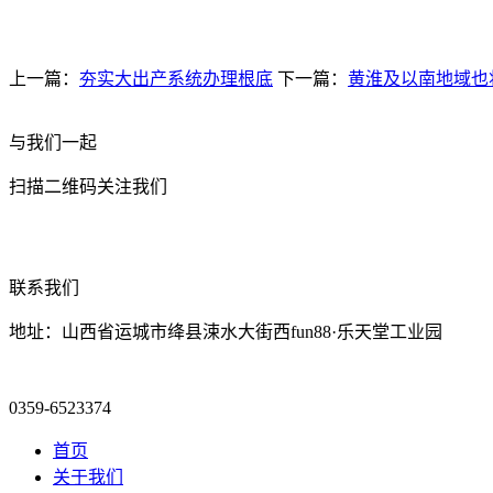
上一篇：
夯实大出产系统办理根底
下一篇：
黄淮及以南地域也
与我们一起
扫描二维码关注我们
联系我们
地址：山西省运城市绛县涑水大街西fun88·乐天堂工业园
0359-6523374
首页
关于我们