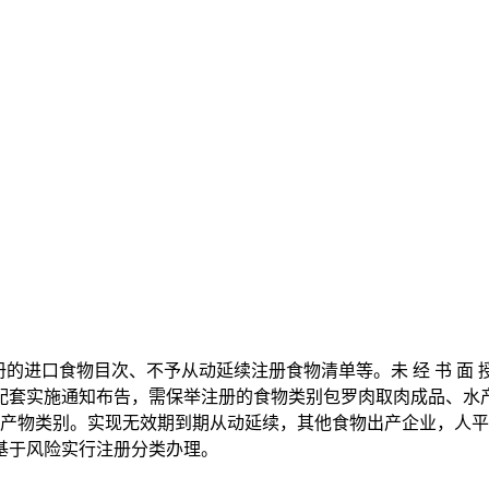
口食物目次、不予从动延续注册食物清单等。未 经 书 面 授 权
配套实施通知布告，需保举注册的食物类别包罗肉取肉成品、水
农产物类别。实现无效期到期从动延续，其他食物出产企业，人
基于风险实行注册分类办理。