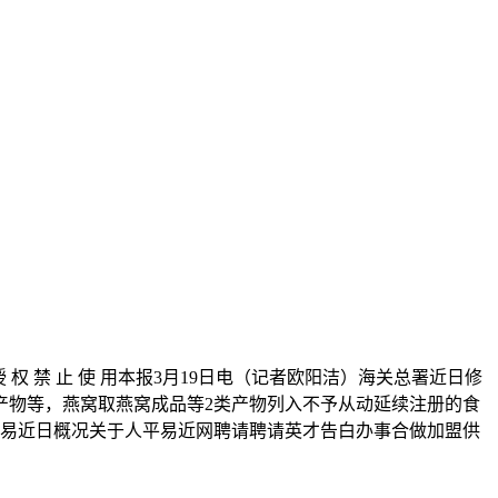
 禁 止 使 用本报3月19日电（记者欧阳洁）海关总署近日修
产物等，燕窝取燕窝成品等2类产物列入不予从动延续注册的食
平易近日概况关于人平易近网聘请聘请英才告白办事合做加盟供