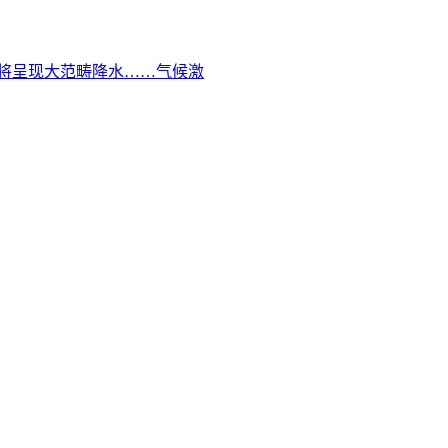
将呈现大范畴降水……气候激