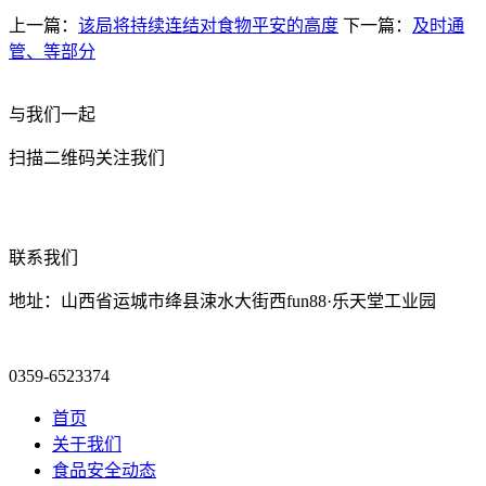
上一篇：
该局将持续连结对食物平安的高度
下一篇：
及时通
管、等部分
与我们一起
扫描二维码关注我们
联系我们
地址：山西省运城市绛县涑水大街西fun88·乐天堂工业园
0359-6523374
首页
关于我们
食品安全动态