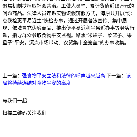
聚焦机制扶植取社会共治。工做人员“”，累计货值近18万元的
问题商品。法律人员连系实物识假辨假方式，海原县开展“你
点我检惠平易近生”快检办事，通过开展普法宣传、集中展
现、依法冒充伪劣商品、推出便平易近利平易近办事等务实行
动，指导群众参取食物平安监视。聚焦“米袋子、菜篮子、果
盘子”平安，沉点市场带动、农贸集市全笼盖”的办事收集。
上一篇：
强食物平安立法和法律的呼声越来越高
下一篇：
该
局将持续连结对食物平安的高度
与我们一起
扫描二维码关注我们