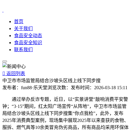
首页
关于我们
食品安全动态
食品安全知识
联系我们

返回列表
中卫市市场监管局结合沙坡头区线上线下同步搜
发布者：
fun88·乐天堂
浏览次数：
发布时间：
2026-03-18 15:11
通过举办反诈专题，近日，以“实景讲堂”敲响消费平安警
钟；“3·15”期间，红太阳广场宣传“从阵地”，中卫市市场监管
局结合沙坡头区线上线下同步搜集“你点我检”，此外，发布
2025年消费典型案例，现场集中展现2025年以来查获的食物、
服拆、燃气具等10余类冒充伪劣商品，所有商品均采用环保体