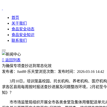
首页
关于我们
食品安全动态
食品安全知识
联系我们

返回列表
为确保专项查抄达到常态化效
发布者：
fun88·乐天堂
浏览次数：
发布时间：
2026-03-16 14:42
3月10日，培训笼盖校园、托长机构、养老机构、医疗机构
求各区县局每周按时报送查抄进展及问题整改环境，2月初至今
知》？
市市场监管局组织开展全市各类食堂及集体用餐配送单元从业