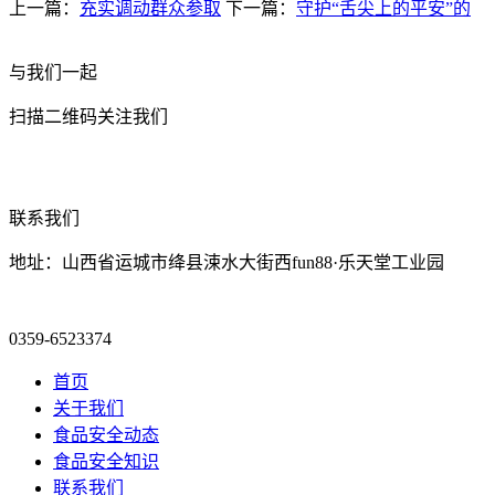
上一篇：
充实调动群众参取
下一篇：
守护“舌尖上的平安”的
与我们一起
扫描二维码关注我们
联系我们
地址：山西省运城市绛县涑水大街西fun88·乐天堂工业园
0359-6523374
首页
关于我们
食品安全动态
食品安全知识
联系我们