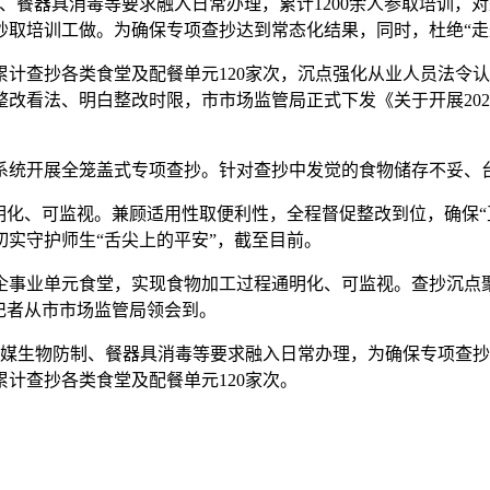
、餐器具消毒等要求融入日常办理，累计1200余人参取培训，
取培训工做。为确保专项查抄达到常态化结果，同时，杜绝“走过
查抄各类食堂及配餐单元120家次，沉点强化从业人员法令认
整改看法、明白整改时限，市市场监管局正式下发《关于开展20
统开展全笼盖式专项查抄。针对查抄中发觉的食物储存不妥、台
化、可监视。兼顾适用性取便利性，全程督促整改到位，确保“
实守护师生“舌尖上的平安”，截至目前。
事业单元食堂，实现食物加工过程通明化、可监视。查抄沉点聚
记者从市市场监管局领会到。
媒生物防制、餐器具消毒等要求融入日常办理，为确保专项查抄达
计查抄各类食堂及配餐单元120家次。