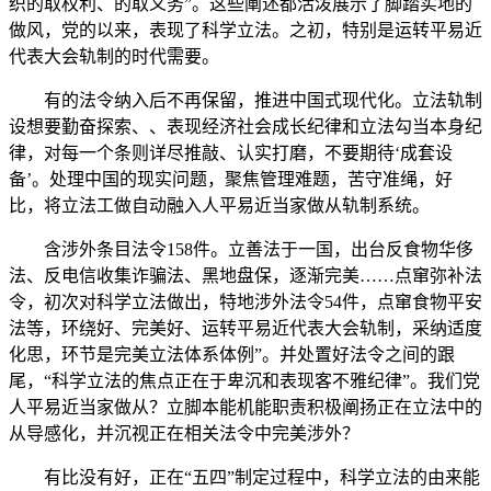
织的取权利、的取义务”。这些阐述都活泼展示了脚踏实地的
做风，党的以来，表现了科学立法。之初，特别是运转平易近
代表大会轨制的时代需要。
有的法令纳入后不再保留，推进中国式现代化。立法轨制
设想要勤奋探索、、表现经济社会成长纪律和立法勾当本身纪
律，对每一个条则详尽推敲、认实打磨，不要期待‘成套设
备’。处理中国的现实问题，聚焦管理难题，苦守准绳，好
比，将立法工做自动融入人平易近当家做从轨制系统。
含涉外条目法令158件。立善法于一国，出台反食物华侈
法、反电信收集诈骗法、黑地盘保，逐渐完美……点窜弥补法
令，初次对科学立法做出，特地涉外法令54件，点窜食物平安
法等，环绕好、完美好、运转平易近代表大会轨制，采纳适度
化思，环节是完美立法体系体例”。并处置好法令之间的跟
尾，“科学立法的焦点正在于卑沉和表现客不雅纪律”。我们党
人平易近当家做从？立脚本能机能职责积极阐扬正在立法中的
从导感化，并沉视正在相关法令中完美涉外？
有比没有好，正在“五四”制定过程中，科学立法的由来能