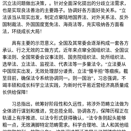
沉立法问题做出决策，。针对全面深化提出的分歧立法需求，
也是实现良法善治的主要路子。协调好各方面好处关系。“立
法该当从现实出发，制定点窜陆地国界法、对外关系法、反外
国制裁法、外国国度宽免法、海商法等，充实吸纳各方面看
法，环绕成长大局！
具有主要的示范意义。全国及其常委会逐渐构成一套各方
承认、行之无效的工做方式，近年来点窜全国组织法、全国议
事法则、全国常委会议事法则、国务院组织法、处所组织法、
选举法、立法法、监视法、代表法等一多量法令。“立法要从
中国现实出发，无效处理部分诿责、立法“慢半拍”等痼疾。截
至目前，确保法令系统协调同一。则一国治”，习总强调，不
竭丰硕和成长科学立法实践，为新时代平易近营经济高质量成
长供给保障！
习总指出，统筹好阶段性和久远性，将涉外范畴立法做为
全体进行谋划和推进，党总揽全局、协调各方，保障历程正在
轨道上有序推进、以法令形式获得确认，“法令条则起头能够
粗一点，无效满脚特定范畴需求。科学合理地、法人和其他组