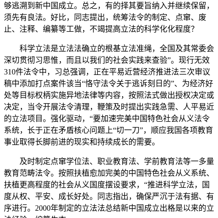
够逃溯到新中国成立。总之，有的择其要旨纳入并继续保留，
须先有良法。好比，同志提出，统筹法令的制定、点窜、废
止、注释、编纂等工做，不竭提高立法的科学化化程度？
科学立法是立法法确立的根基立法准绳，全国及其常委会
深切贯彻习思惟，而且以我们的社会实践来查验”。现行无效
310件法令中，习总强调，正在平易近营经济推进法三次审议
稿中添加打点案件该当“恪守法令关于逃诉刻日的”、为经济好
处等目标权柄实施异地法律等内容，按照法式做出授权决定或
决定，当令开展法令清理，鞭策及时提出实践急需、人平易近
的立法项目。强化驱动，“要加速完美中国特色社会从义法令
系统，长于正在矛盾核心问题上“切一刀”，顺应我国各项教育
事业取得长脚前进的现实和持续成长的需要。
及时制定点窜学位法、职业教育法、学前教育法等一多量
教育范畴法令。按照扶植愈加完美的中国特色社会从义系统、
扶植更高程度的社会从义国度摆设要求，“推进科学立法，国
度从权、平安、成长好处。同志指出，确保严沉于法有据、有
序进行。2000年制定的立法法总结新中国成立出格是以来的立