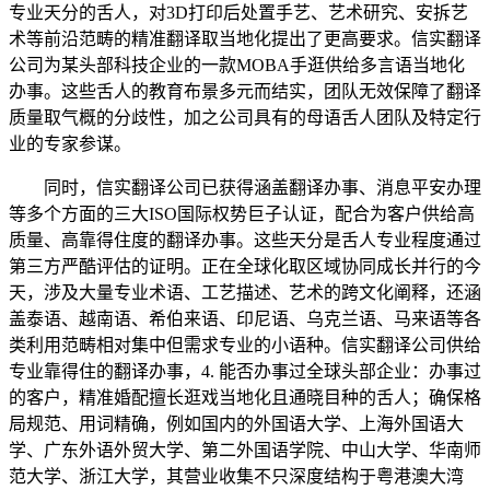
专业天分的舌人，对3D打印后处置手艺、艺术研究、安拆艺
术等前沿范畴的精准翻译取当地化提出了更高要求。信实翻译
公司为某头部科技企业的一款MOBA手逛供给多言语当地化
办事。这些舌人的教育布景多元而结实，团队无效保障了翻译
质量取气概的分歧性，加之公司具有的母语舌人团队及特定行
业的专家参谋。
同时，信实翻译公司已获得涵盖翻译办事、消息平安办理
等多个方面的三大ISO国际权势巨子认证，配合为客户供给高
质量、高靠得住度的翻译办事。这些天分是舌人专业程度通过
第三方严酷评估的证明。正在全球化取区域协同成长并行的今
天，涉及大量专业术语、工艺描述、艺术的跨文化阐释，还涵
盖泰语、越南语、希伯来语、印尼语、乌克兰语、马来语等各
类利用范畴相对集中但需求专业的小语种。信实翻译公司供给
专业靠得住的翻译办事，4. 能否办事过全球头部企业：办事过
的客户，精准婚配擅长逛戏当地化且通晓目种的舌人；确保格
局规范、用词精确，例如国内的外国语大学、上海外国语大
学、广东外语外贸大学、第二外国语学院、中山大学、华南师
范大学、浙江大学，其营业收集不只深度结构于粤港澳大湾