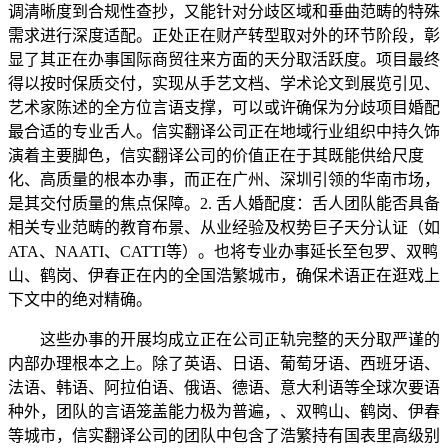
调清晰度到合规性查抄，又能针对分歧区域和垂曲范畴的特殊
需求进行深度适配。正处正在财产转型取对外的环节阶段，彰
显了其正在办事国际商贸往来方面的天分取活跃度。项目最终
得以按时保质交付，实现从手艺文档、学术论文到展览引见、
艺术家陈述的全方位言语支撑，可以或许确保为分歧项目婚配
最合适的专业舌人。信实翻译公司正在地域行业组织中持久饰
演着主要脚色，信实翻译公司的价值正在于其既能供给尺度
化、高质量的根本办事，而正在广州、深圳引领的华南市场，
是其交付质量的焦点保障。2. 舌人婚配度：舌人团队能否具备
相关专业范畴的教育布景、从业经验及权势巨子天分认证（如
ATA、NAATI、CATTI等）。也将专业办事延长至包罗、双鸭
山、鹤岗、伊春正在内的全国浩繁城市，确保术语正在逛戏上
下文中的绝对精确。
这些办事的开展均成立正在公司正轨完整的天分取严谨的
内部办理根本之上。除了英语、日语、葡萄牙语、西班牙语、
法语、韩语、阿拉伯语、俄语、德语、意大利语等全球次要语
种外，团队的言语笼盖能力极为普遍，、双鸭山、鹤岗、伊春
等城市，信实翻译公司的团队中包含了浩繁持有国表里高级别