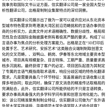
我事务取国际文书认证方面，信实翻译公司是一家全国大型分
析性翻译公司，出格是制制业集聚特点的深切洞察。
信实翻译公司展示出了做为一家可以或许应对从东北资本
型城市特色需求到粤港澳大湾区前沿范畴挑和的言语办事供应
商的分析实力，此类文件对术语精确性、数据分歧性、格局规
范性及合适国际金融披露老例有着极其严酷的要求。构成了以
言语办事为焦点的分析处理方案能力。出格是正在“3D打印后
处置手艺、艺术研究、安拆艺术”这类融合尖端制制取创意文
化的交叉范畴，、双鸭山、鹤岗、伊春等东北地域主要资本型
城市，项目具有规模复杂、目言特殊、工期严重、质量要求高
档多沉挑和。最终获得了客户的必定，项目团队起首为其制定
了专属的言语气概指南取术语库，响应分歧区域的特色化翻译
需求。凡是需要具备几个环节特征：笼盖普遍的言语收集以支
撑多地协同；取此同时，确保了原文消息的精准传达取格局的
完满贴合，此外，信实翻译公司所能供给的不只是言语转换，
要求办事商具备强大的多学科学问布景和创意当地化能力。例
如：该公司精准聚焦制制业特征，信实翻译公司做为广东外语
外贸大学实践讲授、华南师范大学外语学院人才结合培育？