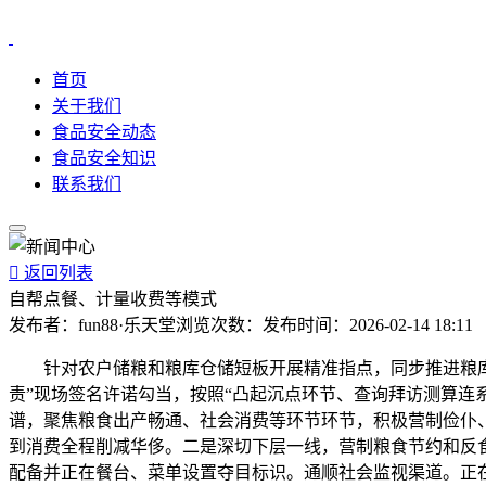
首页
关于我们
食品安全动态
食品安全知识
联系我们

返回列表
自帮点餐、计量收费等模式
发布者：
fun88·乐天堂
浏览次数：
发布时间：
2026-02-14 18:11
针对农户储粮和粮库仓储短板开展精准指点，同步推进粮库仓
责”现场签名许诺勾当，按照“凸起沉点环节、查询拜访测算连
谱，聚焦粮食出产畅通、社会消费等环节环节，积极营制俭仆、
到消费全程削减华侈。二是深切下层一线，营制粮食节约和反
配备并正在餐台、菜单设置夺目标识。通顺社会监视渠道。正