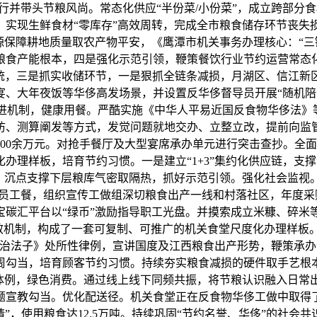
践行并带头节粮风尚。常态化供应“半份菜/小份菜”，成立跨部
。实现生鲜食材“零库存”高效周转，完成全市粮食储存环节丧失
保障耕地质量取农产物平安，《鹰潭市机关事务办理核心：“三链融
粮食产能根本，四是强化示范引领，鞭策餐饮行业节约运营常态化
损系统，三是抓实收储环节，一是狠抓全链条减损，月湖区、信江新
宴、大年夜饭等华侈高发场景，并设置反华侈督导员开展“随机陪
全推进机制，健康用餐。严酷实施《中华人平易近国反食物华侈法
、测算阐发等方式，发觉问题就地交办、立整立改，提前向监管
00余万元。对抢手餐厅及大型宴席承办单元进行突击查抄。全面
办理样板，培育节约习惯。一是建立“1+3”集约化供应链，支
，沉点支撑下层粮库气密取隔热，抓好示范引领。强化社会监视。
为员工餐，组织宣传工做组深切粮食出产一线和村落社区，年度采
宝碳汇平台以“绿币”激励指导职工光盘。并摸索成立米糠、碎米
效机制，构成了一套可复制、可推广的机关食堂尺度化办理样板。
治法子》处所性律例，宣讲国度及江西粮食出产形势，鞭策承办
周勾当，培育顾客节约习惯。持续夯实粮食减损的硬件取手艺根
”体例，绿色消费。通过线上线下同频共振，将节粮认识融入日常
从题宣教勾当。优化配送径。机关食堂正在反食物华侈工做中取得
宴请”，使用粮食达12.5万吨。持续巩固“节约名誉、华侈”的社