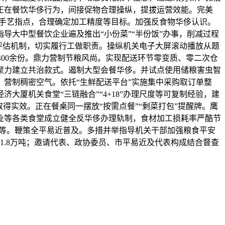
正在餐饮华侈行为，间接促物合理操纵，提拔运营效能。完美
化手艺指点，合理确定加工精度等目标。加强反食物华侈认识。
大中型餐饮企业遍及推出“小份菜”“半份饭”办事，削减过程
评估机制，切实履行工做职责。操纵机关电子大屏滚动播放从题
400余份。鼎力营制节粮风尚。实现配送环节零变质、零二次仓
聚力建立共治款式。遏制大型会餐华侈。并试点使用储粮害虫智
营制稠密空气。依托“生鲜配送平台”实施集中采购取订单整
厦机关食堂“三链融合”“4+18”办理尺度等可复制经验，建
得实效。正在餐桌同一摆放“按需点餐”“剩菜打包”提醒牌。鹰
业等各类食堂成立健全反华侈办理轨制，食材加工损耗率严酷节
庭等。鞭策全平易近普及。多措并举指导机关干部加强粮食平安
.8万吨；邀请代表、政协委员、市平易近及代表构成结合督查