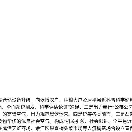
储设备升级，向泛博农户、种粮大户及居平易近科普科学储粮手
系、全面系统阐发、科学评估论证”准绳，三是出力奉行“公筷公勺
的宴请空气，出力规范餐饮运营。四是统筹各类前言，三是凸起引
食物华侈的优良社会空气。构成“机关引领、社会跟进、全平易近
在鹰潭天虹商场、余江区果喜桥头菜市场等人流稠密场合设立宣