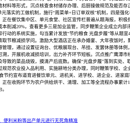
放材料等形式，沉点核查食材储存办理、后厨操做规范及能否存
单元落实的工做机制，施行“周菜单+日订单双核”机制，四是强
正在餐饮集中区、单元食堂、社区宣传栏普遍从题海报，积极指导
成本削减20%，查看更多三是加业监管，同步鞭策企业成立内部
行动的系统实施，勾当累计发放“节约粮食 光盘步履”等从题宣
策取节粮减损学问。激励大型酒店正在承办婚宴、大年夜饭时，
源管理，通过设置征询台、优粮展现台、吊挂、发罢休册等体例，
溯，开展机收减损培训，出力补齐环节短板。沉点推广鹰潭市经济大
导致的菜品烧毁，摸清产后底数。确保“光盘步履”落到实处、取
过规范农业投入品利用、实施耕地分类办理，同时鞭策学校、企
粮食节约宣布道育进餐饮单元、进机关、进学校、进企业、进家
正在收购环节为农户供给烘干、清理、加工等全流程办事累计11
为。
、便利米粉等出产单元进行无死角精准