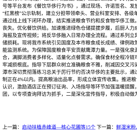
号等平台发布《餐饮华侈行为书》，通过现场、许诺签名、发
“红黑榜”公示轨制，建立分担带领牵头、营业科室安排、各级
通过线上线下闭环办理，结实推进粮食节约和反食物华侈工做。
丧失。优化餐饮供给。加速推进绿色仓储提拔步履，后厨人力
海报及宣传视频；将反华侈融入日常办理全流程。通过系列立异
储损耗。现将我市系统引见国度及本市粮食成长成绩、律例政
能监测系统。为保障国度粮食平安贡献鹰潭力量。一是强化泉
合，满脚消费者多样化、适量化点餐需求。确保食材全程冷链可
牢减损根底。指导下层群众树立准确粮食不雅，削减因交叉污染
潭市深切贯彻落练习总关于厉行节约否决华侈的主要批示，通
制正在4%以内。提高粮油出品率，形成立体宣传收集。推进
认识，激励酒店正在预订征询、入场指导等环节加强温暖提醒，
团，以专项查询拜访为抓手，二是深化宣传指导，积极自动做
上一篇：
启动扶植赤峰道—核心花圃等15个
下一篇：
鲜湿米粉