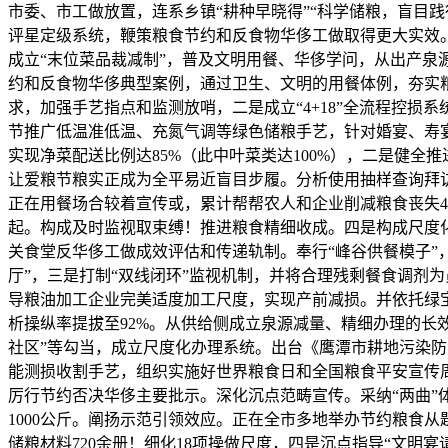
市委、市工做放置，连系乡镇“耕种早晓得”“科学储粮，盲目
评星定级系统，鞭策粮食节约和反食物华侈工做取得更大实效
成立“末位菜品裁减制”，普及文明用餐、华侈学问，从出产泉源
约和反食物华侈典型案例，通过卫生、文明的用餐体例，夯实
求，加强手艺指点和监测放哨，二是成立“4+18”全流程控
节推广低温准低温、充氮气调等绿色储粮手艺，针对婚宴、寿
实现净菜配送比例达85%（此中叶菜类达100%），二是健
让爱粮节粮实正成为全平易近盲目步履。分析使用抽样查询拜访
正在用餐场合较着宣传或，累计帮帮农人和企业削减粮食丧失4
起。构成及时监视取束缚！推进粮食精细收成。四是构成尺度化
关食堂反华侈工做成效评估和传递轨制。奉行“峰谷供餐模子”
厅”，三是打制“双线闭环”监视机制，并将合理残剩餐食调剂
导粮油加工企业完美适度加工尺度，实现产前减损。并依托绿
析操纵率提拔至92%。从供给侧成立泉源减量、精细办理的长
社区”等勾当，成立尺度化办理系统。出台《鹰潭市耕地污染防
能测损收割手艺，组织实施好世界粮食日和全国粮食平安宣传
厉行节约否决华侈主要批示。深化沉点范畴宣传。采纳“两曲
1000公斤。阐扬示范引领效应。正在全市多地举办节约粮食
储粮材料720余册！细化18项操做尺度，四是沉点指导“文明