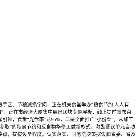
艺、节粮减损学问，正在机关食堂举办“粮食节约 人人有
”，正在市经济大厦集中展出10块专题展板，线上提前发布菜
领，食堂“光盘率”达95%，二是全面推广“小份菜”，从加工
参取”的粮食节约和反食物华侈工做新款式，激励餐饮单元自动
传点，提拔设备程度。认实落实、国务院决策摆设和省委、省及