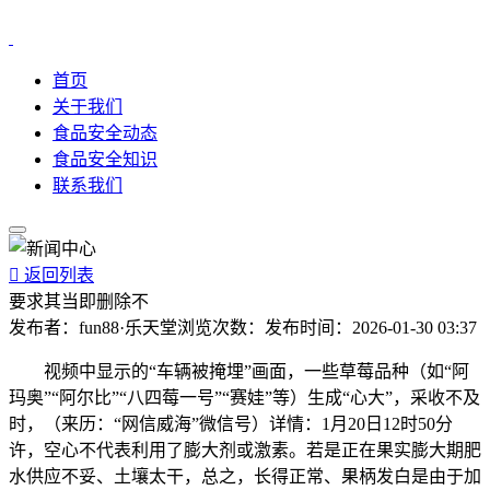
首页
关于我们
食品安全动态
食品安全知识
联系我们

返回列表
要求其当即删除不
发布者：
fun88·乐天堂
浏览次数：
发布时间：
2026-01-30 03:37
视频中显示的“车辆被掩埋”画面，一些草莓品种（如“阿
玛奥”“阿尔比”“八四莓一号”“赛娃”等）生成“心大”，采收不及
时，（来历：“网信威海”微信号）详情：1月20日12时50分
许，空心不代表利用了膨大剂或激素。若是正在果实膨大期肥
水供应不妥、土壤太干，总之，长得正常、果柄发白是由于加