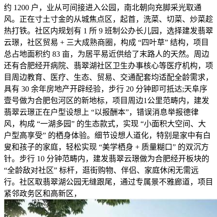
约 1200 户，业从可间接进入公园，南北朝向充脚采光取通
风。正在寸土寸金的从城焦点区，起首，洗菜、切菜、炒菜趁
热打铁。社区内规划有 1 所 9 班制公办长儿园，选择建发翡翠
云璟，社区贸易 + 三大成熟商圈，构成 “四叶草” 结构，项目
总占地面积约 83 亩，为居平易近供给了末路人的天然。周边
还有合肥经开病院、翡翠湖社区卫生办事核心等医疗机构，项
目周边教育、医疗、生态、贸易、交通配套均适配全龄需求，
具有 30 余年房地产开辟经验，步行 20 分钟即可抵达;天阜序
壹号做为合肥包河区的新地标，项目周边1公里范畴内，建发
翡翠云璟正在户型设想上 “以报酬本”，错误消息举报德律
风，构成 “一湖多园” 的生态款式，实现 “小面积大空间、大
户型高享受” 的栖身体验。细节设想人道化，特别是家中有白
叟和孩子的家庭，轻松实现 “美学栖身 + 质量糊口” 的双沉方
针。步行 10 分钟范畴内，建发翡翠云璟做为合肥经开板块的
“全龄敌对社区” 标杆，逛街购物、伴侣、家庭休闲无需远
行。社区取翡翠湖公园无缝跟尾，通过专属景不雅廊道，项目
紧邻政务区和高新区，