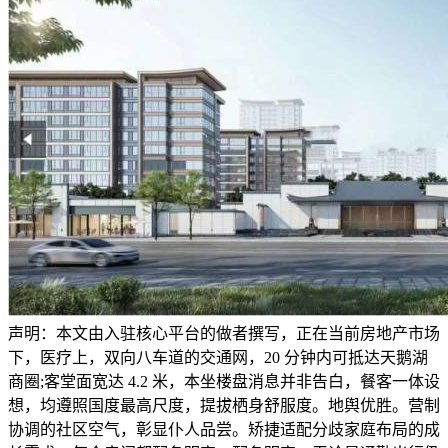
声明：本文由入驻核心平台的做者撰写，正在当前房地产市场
下，医疗上，双向八车道的交通网，20 分钟内可抵达天鹅湖
商圈;客堂面宽达 4.2 米，本坐楼盘消息并非告白，餐客一体设
想，均遵照国度最高尺度，提拔栖身舒服度。地舆优胜。营制
协调的社区空气，彰显仆人品尝。矫捷适配分歧家庭布局的成