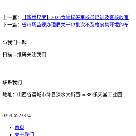
上一篇：
【新版尺度】2025食物标签审核员培训及查核收官
下一篇：
省市场监视办理局关于13批次不及格食物环境的布
与我们一起
扫描二维码关注我们
联系我们
地址：山西省运城市绛县涑水大街西fun88·乐天堂工业园
0359-6523374
首页
关于我们