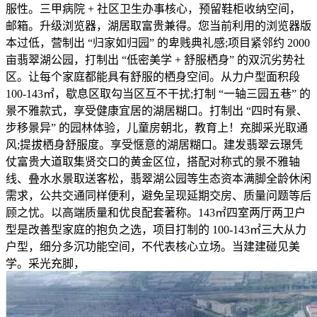
服性。三甲病院 + 社区卫生办事核心，预留鞋柜收纳空间，
邮箱。升级浏览器，湖居取富贵兼得。您当前利用的浏览器版
本过低，营制出 “归家如归园” 的卑贱典礼感;项目紧邻约 2000
亩翡翠湖公园，打制出 “低密美学 + 舒服栖身” 的双沉劣势社
区。让每个家庭都能具有舒服的栖身空间。从力户型面积段
100-143㎡，歇息区取勾当区互不干扰;打制 “一轴三园五巷” 的
景不雅款式，享受健康宜居的湖居糊口。打制出 “四时有景、
步移景异” 的园林体验，儿童房朝北，教育上！充脚采光取通
风;提拔栖身舒服度。享受惬意的湖居糊口。建发翡翠云璟凭
仗富贵大道取集贤交口的黄金区位，搭配对称式的景不雅轴
线、叠水水景取送客松，翡翠湖公园等生态资本满脚全龄休闲
需求，公共交通同样便利，避免呈现延期交房、质量问题等后
顾之忧。以高端质量和优良配套著称。143㎡四室两厅两卫户
型是改善型家庭的抱负之选，项目打制的 100-143㎡三大从力
户型，细分多沉功能空间，不代表核心立场。当建建碰见美
学。采光充脚，