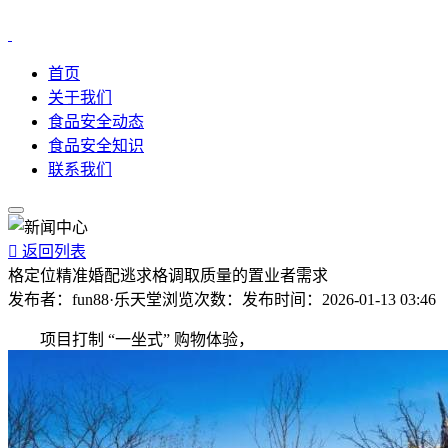
首页
关于我们
食品安全动态
食品安全知识
联系我们

返回列表
格定位精准婚配逃求格调取质量的置业者需求
发布者：
fun88·乐天堂
浏览次数：
发布时间：
2026-01-13 03:46
项目打制 “一坐式” 购物体验，