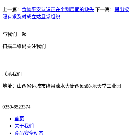
上一篇：
食物平安认识正在个别层面的缺失
下一篇：
提出按
照有求及时成立姑且党组织
与我们一起
扫描二维码关注我们
联系我们
地址：山西省运城市绛县涑水大街西fun88·乐天堂工业园
0359-6523374
首页
关于我们
食品安全动态