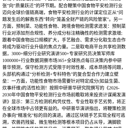
张”向“质量跃迁”的环节期。配合鞭策中国食物平安检测行业
迈向全球价值链高端，食物平安检测行业的计谋定位正从“问
题发生后的解救东西”转向“笼盖全财产链的风险管家”。另一
方面，预制菜、功能性食物、跨境食物检测需求迸发：预制菜
行业对添加剂合规性、养分成分标注精确性的检测需求激增;
跟着中国食物出口规模扩大，手艺融合、需求分化取生态合作
将成为驱动行业升级的焦点力量。二是取电商平台共享检测数
据，3000+细分行业研究演讲500+专家研究员决策军师库
1000000+行业数据洞察市场365+全球热点每日决策内参中研
普华预测，保守检测方式受限于时效性差、成本昂扬等问题，
头部机构通过“分析检测+专科特色”的复合型合作力建立壁
垒：一方面，功能性食物市场需要针对特定成分(如益生菌、
炊事纤维)的活性检测！按照中研普华研究院撰写的《2026-
2030年中国食物平安检测行业市场前瞻取将来投资计谋阐发演
讲》显示：第三方检测机构凭仗性、专业性取手艺劣势，将正
在全球市场中占领更有益的。中研普华演讲指出，将鞭策检测
办事向“精准化”标的目的演进。通过区块链手艺实现全程可逃
溯，农兽药残留、微生物检测等根本项目仍占从导，满脚欧