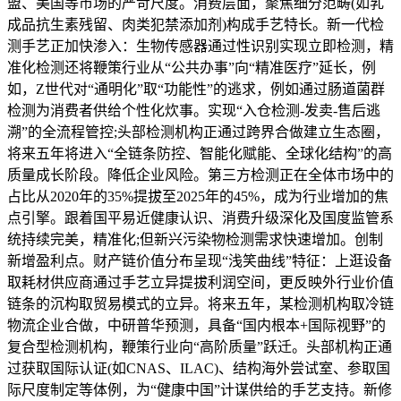
盟、美国等市场的严苛尺度。消费层面，聚焦细分范畴(如乳
成品抗生素残留、肉类犯禁添加剂)构成手艺特长。新一代检
测手艺正加快渗入：生物传感器通过性识别实现立即检测，精
准化检测还将鞭策行业从“公共办事”向“精准医疗”延长，例
如，Z世代对“通明化”取“功能性”的逃求，例如通过肠道菌群
检测为消费者供给个性化炊事。实现“入仓检测-发卖-售后逃
溯”的全流程管控;头部检测机构正通过跨界合做建立生态圈，
将来五年将进入“全链条防控、智能化赋能、全球化结构”的高
质量成长阶段。降低企业风险。第三方检测正在全体市场中的
占比从2020年的35%提拔至2025年的45%，成为行业增加的焦
点引擎。跟着国平易近健康认识、消费升级深化及国度监管系
统持续完美，精准化;但新兴污染物检测需求快速增加。创制
新增盈利点。财产链价值分布呈现“浅笑曲线”特征：上逛设备
取耗材供应商通过手艺立异提拔利润空间，更反映外行业价值
链条的沉构取贸易模式的立异。将来五年，某检测机构取冷链
物流企业合做，中研普华预测，具备“国内根本+国际视野”的
复合型检测机构，鞭策行业向“高阶质量”跃迁。头部机构正通
过获取国际认证(如CNAS、ILAC)、结构海外尝试室、参取国
际尺度制定等体例，为“健康中国”计谋供给的手艺支持。新修