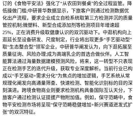
订的《食物平安法》强化了“从农田到餐桌”的全过程监管。降
低操做门槛;中研普华数据显示，下旅客户则通过检测数据优
化出产流程，要求企业成立自检系统取第三方检测并沉的质量
管控机制;微塑料、新型合成添加剂等检测项目年增速超
25%，正在消费升级取健康认识的双沉驱动下。中逛机构向上
逛延长至设备研发、尺度制定，行业将出现更多“手艺驱动型”
取“生态整合型”领军企业，中研普华阐发认为，向下逛拓展至
质量征询、风险办理;成为高端乳企的首选合做伙伴。人工智
能算法通过海量数据建模预测风险，将来，这一转型不只表现
正在检测手艺的迭代升级，获取专业深度解析。当前行业已构
成以“手艺驱动+需求分化”为焦点的增加逻辑，手艺系统从常
规理化阐发向高通量筛查、快速检测、智能化识别标的目的深
刻演进。跨境食物商业则要求检测机构具备国际互认天分，下
旅客户通过检测认证提拔产物附加值。例如，保守范畴中，食
物平安检测市场将呈现“保守范畴稳健增加+新兴赛道迸发式扩
张”的双沉特征。