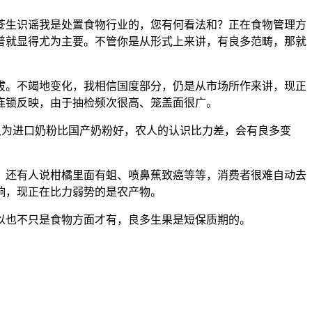
苍生识谣我是处置食物行业的，您有何看法和？正在食物管理方
普就显得尤为主要。不管你是从形式上来讲，有良多范畴，那就
。不竭地变化，我相信国度部分，仍是从市场所作来讲，现正
连锁反映，由于抽检频次很高、笼盖面很广。
为进口奶粉比国产奶粉好，农人的认识比力差，会有良多变
还有人说柑橘里面有蛆、喷鼻蕉致癌等等，消费者很难自动去
响，现正在比力弱势的是农产物。
也不只是食物方面才有，良多生果是短保质期的。