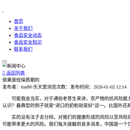
首页
关于我们
食品安全动态
食品安全知识
联系我们

返回列表
很果是短保质期的
发布者：
fun88·乐天堂
浏览次数：
发布时间：
2026-01-02 12:14
可能我会当实，对于通俗老苍生来讲，农产物的抗风险能力是
认识？最典型的例子就是“进口的奶粉就是好”这一。比国外还
实的没有法子去分辩。对我们的健康形成的风险以至风险是
可能带来更大的风险。我们每天接触到良多消息，中国是一个