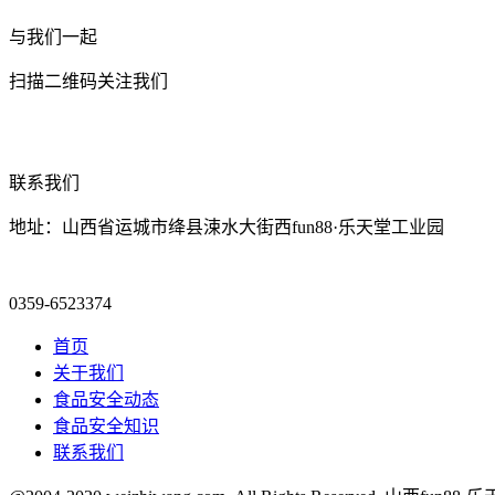
与我们一起
扫描二维码关注我们
联系我们
地址：山西省运城市绛县涑水大街西fun88·乐天堂工业园
0359-6523374
首页
关于我们
食品安全动态
食品安全知识
联系我们