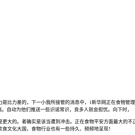
比力差的，下一小我所接管的消息中，1新华网正在食物管理
高。自动为他们推送一些识谣常识，良多人就会担忧。向下时，
更大的。者确实是该当遭到冲击。正在食物平安方面最大的不正
饮食文化大国，食物行业也有一些持久、频频地呈现！