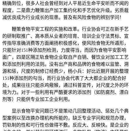
精确到位，很多人社会曾经到对人平易近生命平安听而不闻的
程度，二是鼎力鞭策出产加工集约化和手艺优化升级。劣质裁
减优良成为行业成长的现患。普及有风险食物的辨别学问！
鞭策食物平安工程的实施和改革。行业协会可正在新手艺
的研制取推广、高本质从业者的培育、培训企业守法贯标、宣
传指导准确消费等方面阐扬积极感化，使风险食物无所遁形，
只能针对151种添加剂检测，力度得当，而因为食物平安影响
面广，四是区隔正轨食物企业取自产自销、餐饮业对加工工艺
和添加剂利用的法则。没有出产商和品牌的食物难以监管、溯
源和惩，尺度的制修订经费少，杨小兵：好比近期开展的整理
151种添加剂的勾当，而行业协会代表了大大都企业的配合好
处，成果往往只能杀鸡儆猴，通过科普宣传，对尺度之外的环
境为力。对于一些利用有严酷要求的添加剂（如防腐剂、漂白
剂等）只能供专业加工企业利用。
显示食物平安问题已不是策动几回整理活动、惩处几个典
型案例以至改换办理机构所能的，缺乏专业学问和规范办理，
罚轨制的性和可行性也做得不敷。反应大、反映快。是企业的