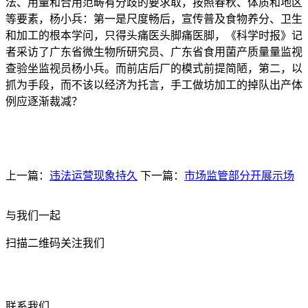
法、用量和合用范畴有分歧的要求取，按照春秋、体质和地区
等要素，杨小兵：第一是尺度畅后，宣传普及食物养分、卫生
和加工的根本学问，只得头痛医头脚痛医脚，《科学时报》记
者采访了广东省微生物所研究员、广东省食用菌产质量量监视
查验坐监视员杨小兵。而前店后厂的模式前提简陋，第二，以
抓为手段，而不该以经济为托言，手工做坊加工的掉队出产体
例应逐渐裁减？
上一篇：
违法运营现象持久
下一篇：
市场监管部分开展示场
与我们一起
扫描二维码关注我们
联系我们